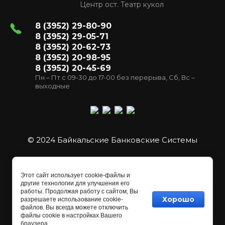
Центр ост. Театр кукол
8 (3952) 29-80-90
8 (3952) 29-05-71
8 (3952) 20-62-73
8 (3952) 20-98-95
8 (3952) 20-45-69
Пн – Пт с 09-30 до 17-00 без перерыва, Сб, Вс –
выходные
© 2024 Байкальские Банковские Системы
Этот сайт использует cookie-файлы и
другие технологии для улучшения его
работы. Продолжая работу с сайтом, Вы
Хорошо
разрешаете использование cookie-
файлов. Вы всегда можете отключить
файлы cookie в настройках Вашего
закажи профессиональный
лендинг
в
браузера.