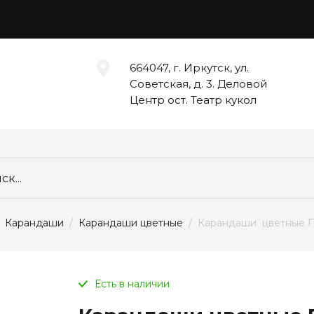
664047, г. Иркутск, ул.
Советская, д. 3. Деловой
Центр ост. Театр кукол
  
Карандаши
  /  
Карандаши цветные
  /  Карандаши  цветные
Есть в наличии