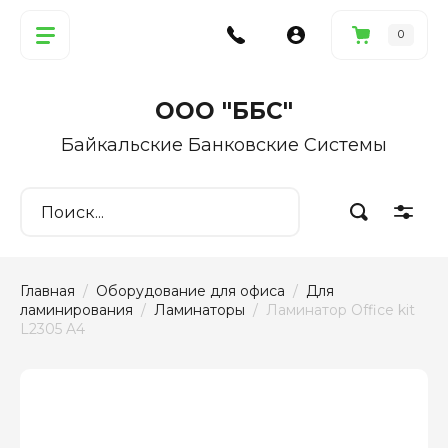
0
ООО "ББС"
Байкальские Банковские Системы
Главная
  /  
Оборудование для офиса
  /  
Для 
ламинирования
  /  
Ламинаторы
  /  Ламинатор Office kit 
L2305 A4