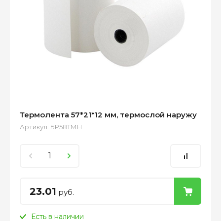
Термолента 57*21*12 мм, термослой наружу
Артикул:
БР58ТМН
23.01
руб.
Есть в наличии