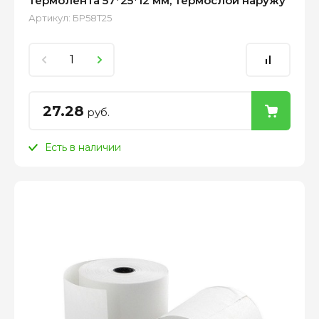
Термолента 57*25*12 мм, термослой наружу
Артикул:
БР58Т25
27.28
руб.
Есть в наличии