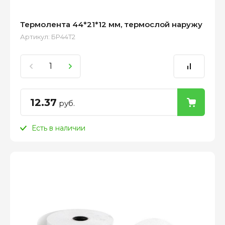
Термолента 44*21*12 мм, термослой наружу
Артикул:
БР44Т2
12.37
руб.
Есть в наличии