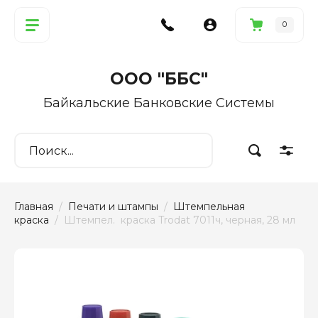
0
ООО "ББС"
Байкальские Банковские Системы
Главная
  /  
Печати и штампы
  /  
Штемпельная 
краска
  /  Штемпел.  краска Trodat 7011ч, черная, 28 мл